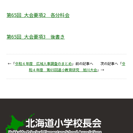
第65回_大会要項2 各分科会
第65回_大会要項3 後書き
←「
令和４年度 広域人事調査のまとめ
」前の記事へ 次の記事へ「
令
和４年度 第65回道小教育研究 旭川大会
」→