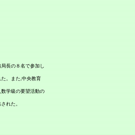
務局長の８名で参加し
た。また,中央教育
少人数学級の要望活動の
出された。