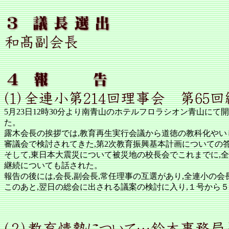
5月23日12時30分より南青山のホテルフロラシオン青山に
た。
露木会長の挨拶では,教育再生実行会議から道徳の教科化やい
審議会で検討されてきた,第2次教育振興基本計画についての
そして,東日本大震災について被災地の校長会でこれまでに,全連
継続についても話された。
報告の後には,会長,副会長,常任理事の互選があり,全連小の
このあと,翌日の総会に出される議案の検討に入り,１号から