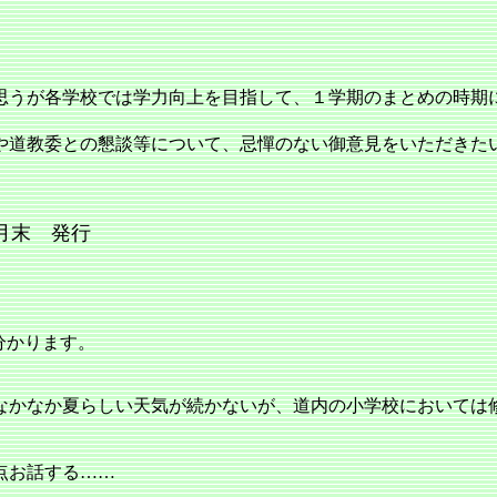
思うが各学校では学力向上を目指して、１学期のまとめの時期
道教委との懇談等について、忌憚のない御意見をいただきた
月末 発行
分かります。
かなか夏らしい天気が続かないが、道内の小学校においては
点お話する……