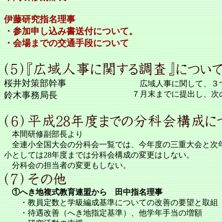
伊藤研究指名理事
・参加申し込み書送付について。
・会場までの交通手段について
桜井対策部幹事
広域人事に関して、３つ
７月末までに提出し、次
鈴木事務局長
本間研修副部長より
全連小全国大会の分科会一覧では、今年度の三重大会と次
小としては28年度までは分科会構成の変更はしない。
分科会の担当者の変更もしない。
①へき地複式教育連盟から 田中指名理事
・教員定数と学級編成基準についての改善の要望と取組
・待遇改善（へき地指定基準）、他学年手当の増額