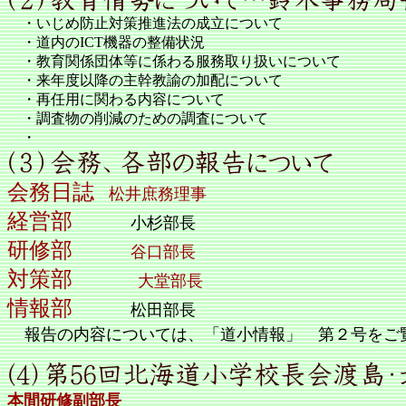
・いじめ防止対策推進法の成立について
・道内のICT機器の整備状況
・教育関係団体等に係わる服務取り扱いについて
・来年度以降の主幹教諭の加配について
・再任用に関わる内容について
・調査物の削減のための調査について
・
会務日誌
松井庶務理事
経営部
小杉部長
研修部
谷口部長
対策部
大堂部長
情報部
松田部長
報告の内容については、「道小情報」 第２号をご
本間研修副部長