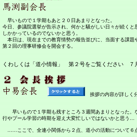
早いもので１学期もあと２０日あまりとなった。
今日、参議院選挙が告示され、何かと騒がしい日々が続くと
しかかっているのでないかと思う。
本日は、現在までの教育情勢の報告並びに、当面する課題や
第２回の理事研修会を開会する。
くわしくは「道小情報」 第２号をご覧ください ７
挨拶の内容が詳しく
早いもので１学期も残すところ３週間あまりとなった。な
行やプール学習の時期を迎え大変忙しいではないかと思う…
……ここで、全連小関係から２点、道小の活動について６