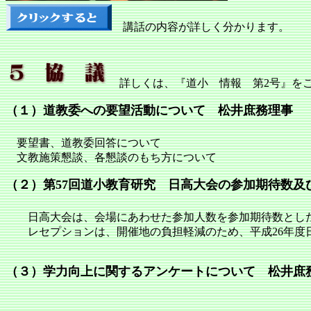
講話の内容が詳しく分かります。
詳しくは、『道小 情報 第2号』を
（１）道教委への要望活動について 松井庶務理事
要望書、道教委回答について
文教施策懇談、各懇談のもち方について
（２）第57回道小教育研究 日高大会の参加期待数及
日高大会は、会場にあわせた参加人数を参加期待数とし
レセプションは、開催地の負担軽減のため、平成26年度日
（３）学力向上に関するアンケートについて 松井庶