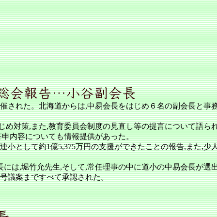
て開催された。北海道からは,中易会長をはじめ６名の副会長と事
じめ対策,また,教育委員会制度の見直し等の提言について語られ
答申内容についても情報提供があった。
小として約1億5,375万円の支援ができたことの報告,また,
会長には,堀竹允先生,そして,常任理事の中に道小の中易会長が選
５号議案まですべて承認された。